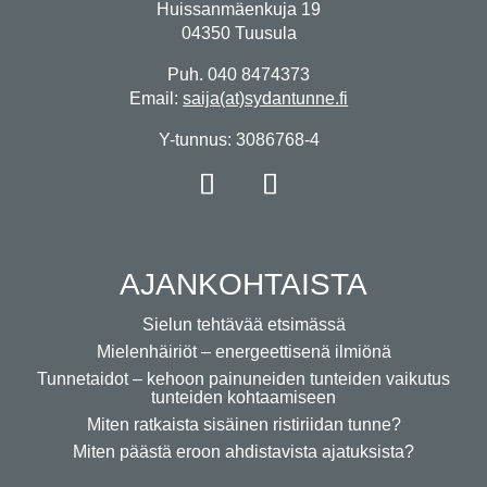
Huissanmäenkuja 19
04350 Tuusula
Puh. 040 8474373
Email:
saija(at)sydantunne.fi
Y-tunnus: 3086768-4
AJANKOHTAISTA
Sielun tehtävää etsimässä
Mielenhäiriöt – energeettisenä ilmiönä
Tunnetaidot – kehoon painuneiden tunteiden vaikutus
tunteiden kohtaamiseen
Miten ratkaista sisäinen ristiriidan tunne?
Miten päästä eroon ahdistavista ajatuksista?