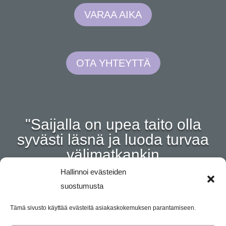
VARAA AIKA
OTA YHTEYTTÄ
"Saijalla on upea taito olla
syvästi läsnä ja luoda turvaa
välimatkankin
päästä."
Hallinnoi evästeiden
suostumusta
Tämä sivusto käyttää evästeitä asiakaskokemuksen parantamiseen.
Vastuuvapauslauseke: Sydäntunteen toiminnan tavoitteena