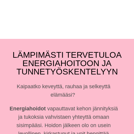
LÄMPIMÄSTI TERVE­TULOA
ENERGIAHOITOON JA
TUNNETYÖSKENTELYYN
Kaipaatko keveyttä, rauhaa ja selkeyttä
elämääsi?
Energiahoidot
vapauttavat kehon jännityksiä
ja tukoksia vahvistaen yhteyttä omaan
sisimpääsi. Hoidon jälkeen olo on usein
levollinen, kirkastunut ja voit hengittää